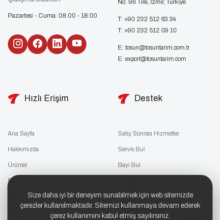
No: 96 Tire, İzmir, Türkiye
Pazartesi - Cuma: 08:00 - 18:00
T:
+90 232 512 63 34
T:
+90 232 512 09 10
E:
tosun@tosuntarim.com.tr
E:
export@tosuntarim.com
Hızlı Erişim
Destek
Ana Sayfa
Satış Sonrası Hizmetler
Hakkımızda
Servis Bul
Ürünler
Bayi Bul
Blog
Kullanıcı Kılavuzları
Size daha iyi bir deneyim sunabilmek için web sitemizde
Kariyer
Katalog İndir
çerezler kullanılmaktadır. Sitemizi kullanmaya devam ederek
Medya
Çerez Politikası
çerez kullanımını kabul etmiş sayılırsınız.